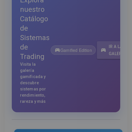
Explora
nuestro
Catálogo
de
Sistemas
de
IR A LA
Gamified Edition
GALERÍA
Trading
Visita la
galería
gamificada y
descubre
sistemas por
rendimiento,
rareza y más