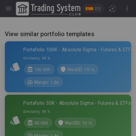
ES
View similar portfolio templates
Portafolio 100K - Absolute Sigma - Futures & ETFs
Similarity:
98 %
100.000
MaxDD:
10 %
Margin:
1,8
x
Portafolio 30K - Absolute Sigma - Futures & ETFs
Similarity:
98 %
30.000
MaxDD:
10 %
Margin:
1,8
x