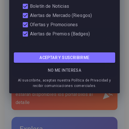
Portafolio no
Boletín de Noticias
disponible
Alertas de Mercado (Riesgos)
Ofertas y Promociones
Alertas de Premios (Badges)
Hemos buscado por el catálogo de
portafolios
ACEPTAR Y SUSCRIBIRME
El que has seleccionado aún no está
disponible
NO ME INTERESA
Al suscribirte, aceptas nuestra Política de Privacidad y
Lamentamos las molestias. Muy pronto
recibir comunicaciones comerciales.
estarán disponibles los portafolios al
detalle