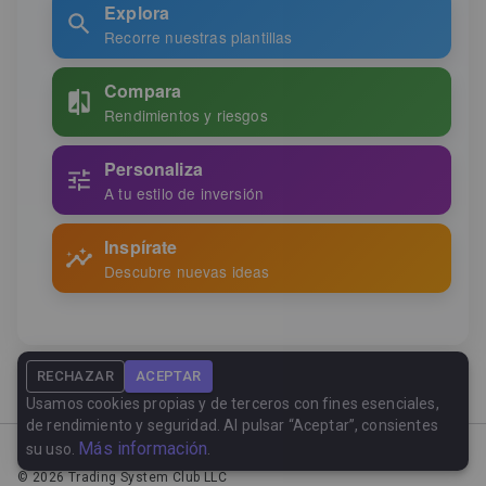
Explora
Recorre nuestras plantillas
Compara
Rendimientos y riesgos
Personaliza
A tu estilo de inversión
Inspírate
Descubre nuevas ideas
RECHAZAR
ACEPTAR
Usamos cookies propias y de terceros con fines esenciales,
de rendimiento y seguridad. Al pulsar “Aceptar”, consientes
Más información
su uso.
.
Contact
Privacy Policy
FAQ
Cookie Policy
©
2026
Trading System Club LLC