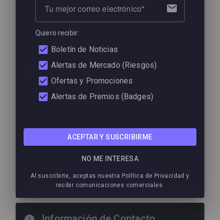
Subject *
Tu mejor correo electrónico
Mensaje *
Quiero recibir:
Boletín de Noticias
Alertas de Mercado (Riesgos)
Ofertas y Promociones
Alertas de Premios (Badges)
Form protected by reCAPTCHA
ACEPTAR Y SUSCRIBIRME
NO ME INTERESA
SEND MESSAGE
Al suscribirte, aceptas nuestra Política de Privacidad y
recibir comunicaciones comerciales.
Información de Contacto