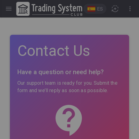
ES
Contact Us
Have a question or need help?
Our support team is ready for you. Submit the
form and we’ll reply as soon as possible.