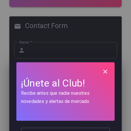
Contact Form
Name *
Email *
¡Únete al Club!
Recibe antes que nadie nuestras
Phone *
novedades y alertas de mercado.