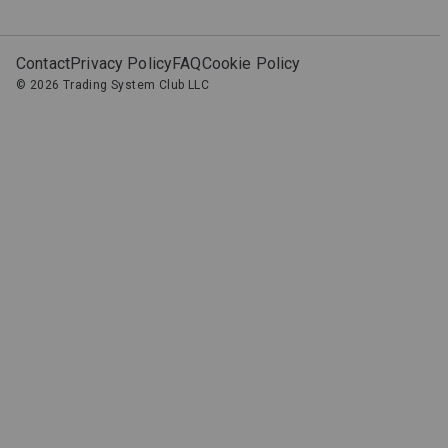
Green Sheep
Contact
Privacy Policy
FAQ
Cookie Policy
EA
©
2026
Trading System Club LLC
0,07
35,15
%
1,87
0,15
%
2,90
%
Black Swan
MES
-0,01
10,53
%