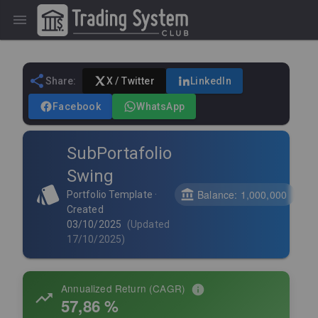
Share:
X / Twitter
LinkedIn
Facebook
WhatsApp
SubPortafolio
Swing
Balance
:
1,000,000
Portfolio Template
·
Created
03/10/2025
(
Updated
17/10/2025
)
Annualized Return (CAGR)
57,86 %