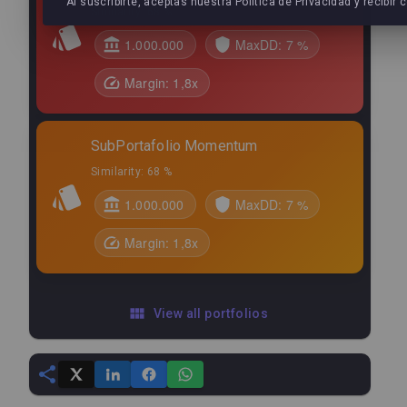
Al suscribirte, aceptas nuestra Política de Privacidad y recib
0,13
Similarity:
68 %
10,69
%
1.000.000
MaxDD:
7 %
1,84
Margin:
1,8
x
1,18
%
3,15
%
SubPortafolio Momentum
Similarity:
68 %
Golden Eagle
1.000.000
MaxDD:
7 %
TLT
Margin:
1,8
x
0,15
10,01
%
View all portfolios
3,08
0,11
%
3,13
%